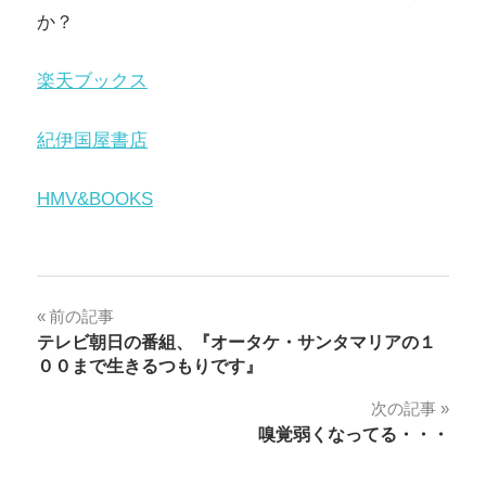
か？
楽天ブックス
紀伊国屋書店
HMV&BOOKS
投
前の記事
テレビ朝日の番組、『オータケ・サンタマリアの１
稿
００まで生きるつもりです』
ナ
次の記事
嗅覚弱くなってる・・・
ビ