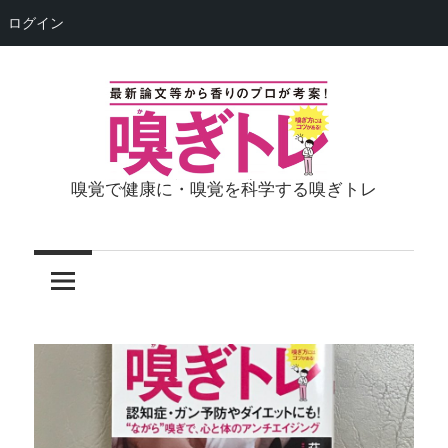
ログイン
コ
ン
テ
ン
ツ
嗅覚で健康に・嗅覚を科学する嗅ぎトレ
嗅
へ
ス
ぎ
キ
ッ
ト
プ
レ
（荘