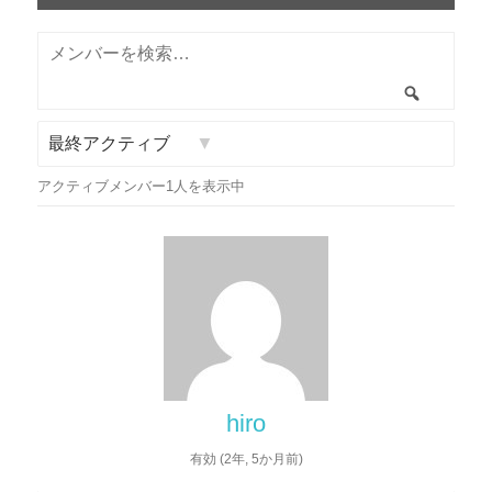
司
メ
博
ン
検
行）
バ
索
ー
並
を
アクティブメンバー1人を表示中
び
検
順:
索…
hiro
有効 (2年, 5か月前)