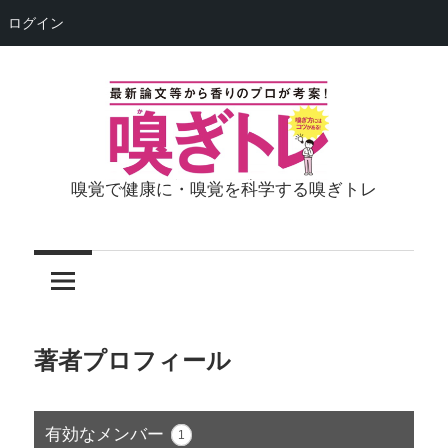
ログイン
コ
ン
テ
ン
ツ
嗅覚で健康に・嗅覚を科学する嗅ぎトレ
嗅
へ
ス
ぎ
キ
ッ
ト
プ
レ
著者プロフィール
（荘
有効なメンバー
1