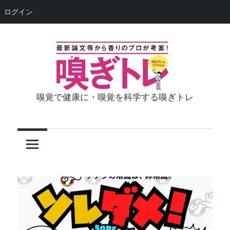
ログイン
コ
ン
テ
ン
ツ
嗅覚で健康に・嗅覚を科学する嗅ぎトレ
嗅
へ
ス
ぎ
キ
ッ
ト
プ
レ
（荘