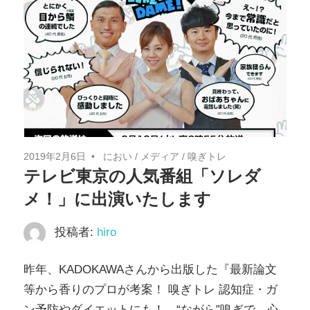
司
博
行）
2019年2月6日
におい
/
メディア
/
嗅ぎトレ
テレビ東京の人気番組「ソレダ
メ！」に出演いたします
投稿者:
hiro
昨年、KADOKAWAさんから出版した『最新論文
等から香りのプロが考案！ 嗅ぎトレ 認知症・ガ
ン予防やダイエットにも！ “ながら”嗅ぎで、心